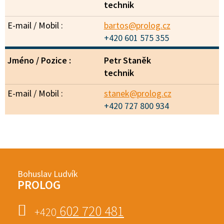
technik
bartos@prolog.cz
+420 601 575 355
Petr Staněk
technik
stanek@prolog.cz
+420 727 800 934
Bohuslav Ludvík
PROLOG
602 720 481
+420