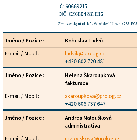
IČ: 60669217
DIČ: CZ6804281836
Živnostenský úřad - MěÚ Velké Meziříčí, vznik 25.8.1995
Bohuslav Ludvík
ludvik@prolog.cz
+420 602 720 481
Helena Škaroupková
fakturace
skaroupkova@prolog.cz
+420 606 737 647
Andrea Maloušková
administrativa
malouskova@prolog.cz