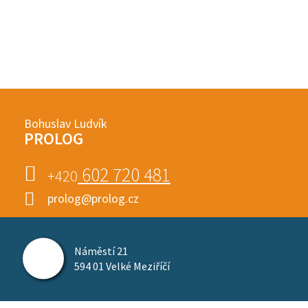
Bohuslav Ludvík
PROLOG
602 720 481
+420
prolog@prolog.cz
Náměstí 21
594 01 Velké Meziříčí